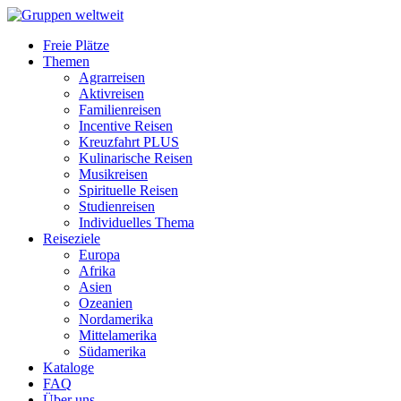
Freie Plätze
Themen
Agrarreisen
Aktivreisen
Familienreisen
Incentive Reisen
Kreuzfahrt PLUS
Kulinarische Reisen
Musikreisen
Spirituelle Reisen
Studienreisen
Individuelles Thema
Reiseziele
Europa
Afrika
Asien
Ozeanien
Nordamerika
Mittelamerika
Südamerika
Kataloge
FAQ
Über uns