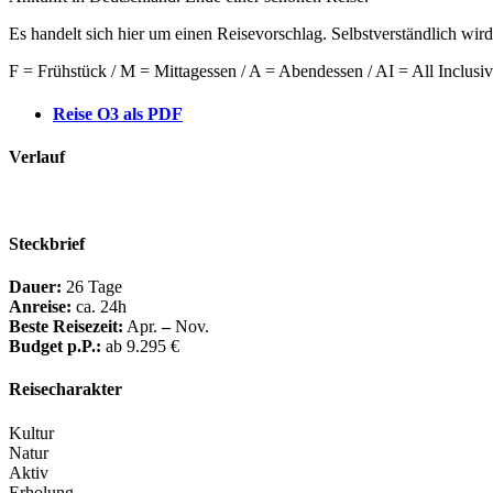
Es handelt sich hier um einen Reisevorschlag. Selbstverständlich wir
F = Frühstück / M = Mittagessen / A = Abendessen / AI = All Inclusi
Reise O3 als PDF
Verlauf
Steckbrief
Dauer:
26 Tage
Anreise:
ca. 24h
Beste Reisezeit:
Apr.
–
Nov.
Budget p.P.:
ab 9.295 €
Reisecharakter
Kultur
Natur
Aktiv
Erholung