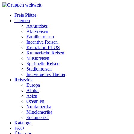
Freie Plätze
Themen
Agrarreisen
Aktivreisen
Familienreisen
Incentive Reisen
Kreuzfahrt PLUS
Kulinarische Reisen
Musikreisen
Spirituelle Reisen
Studienreisen
Individuelles Thema
Reiseziele
Europa
Afrika
Asien
Ozeanien
Nordamerika
Mittelamerika
Südamerika
Kataloge
FAQ
Über uns