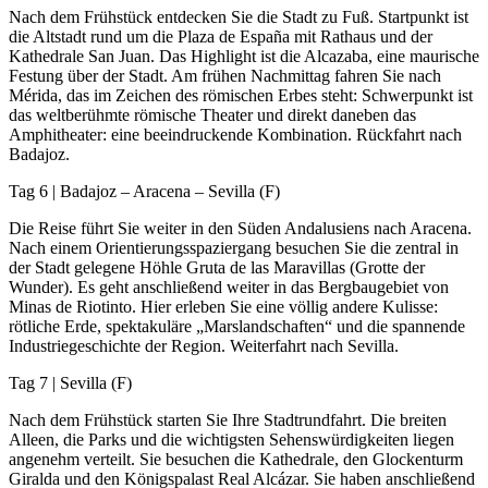
Nach dem Frühstück entdecken Sie die Stadt zu Fuß. Startpunkt ist
die Altstadt rund um die Plaza de España mit Rathaus und der
Kathedrale San Juan. Das Highlight ist die Alcazaba, eine maurische
Festung über der Stadt. Am frühen Nachmittag fahren Sie nach
Mérida, das im Zeichen des römischen Erbes steht: Schwerpunkt ist
das weltberühmte römische Theater und direkt daneben das
Amphitheater: eine beeindruckende Kombination. Rückfahrt nach
Badajoz.
Tag 6 | Badajoz – Aracena – Sevilla (F)
Die Reise führt Sie weiter in den Süden Andalusiens nach Aracena.
Nach einem Orientierungsspaziergang besuchen Sie die zentral in
der Stadt gelegene Höhle Gruta de las Maravillas (Grotte der
Wunder). Es geht anschließend weiter in das Bergbaugebiet von
Minas de Riotinto. Hier erleben Sie eine völlig andere Kulisse:
rötliche Erde, spektakuläre „Marslandschaften“ und die spannende
Industriegeschichte der Region. Weiterfahrt nach Sevilla.
Tag 7 | Sevilla (F)
Nach dem Frühstück starten Sie Ihre Stadtrundfahrt. Die breiten
Alleen, die Parks und die wichtigsten Sehenswürdigkeiten liegen
angenehm verteilt. Sie besuchen die Kathedrale, den Glockenturm
Giralda und den Königspalast Real Alcázar. Sie haben anschließend