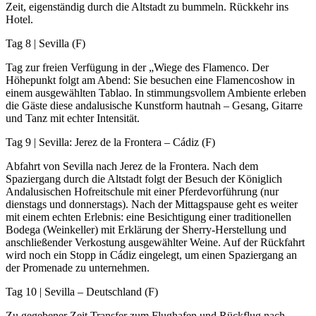
Zeit, eigenständig durch die Altstadt zu bummeln. Rückkehr ins
Hotel.
Tag 8 | Sevilla (F)
Tag zur freien Verfügung in der „Wiege des Flamenco. Der
Höhepunkt folgt am Abend: Sie besuchen eine Flamencoshow in
einem ausgewählten Tablao. In stimmungsvollem Ambiente erleben
die Gäste diese andalusische Kunstform hautnah – Gesang, Gitarre
und Tanz mit echter Intensität.
Tag 9 | Sevilla: Jerez de la Frontera – Cádiz (F)
Abfahrt von Sevilla nach Jerez de la Frontera. Nach dem
Spaziergang durch die Altstadt folgt der Besuch der Königlich
Andalusischen Hofreitschule mit einer Pferdevorführung (nur
dienstags und donnerstags). Nach der Mittagspause geht es weiter
mit einem echten Erlebnis: eine Besichtigung einer traditionellen
Bodega (Weinkeller) mit Erklärung der Sherry-Herstellung und
anschließender Verkostung ausgewählter Weine. Auf der Rückfahrt
wird noch ein Stopp in Cádiz eingelegt, um einen Spaziergang an
der Promenade zu unternehmen.
Tag 10 | Sevilla – Deutschland (F)
Zu gegebener Zeit Transfer zum Flughafen und Rückflug nach