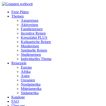
Freie Plätze
Themen
Agrarreisen
Aktivreisen
Familienreisen
Incentive Reisen
Kreuzfahrt PLUS
Kulinarische Reisen
Musikreisen
Spirituelle Reisen
Studienreisen
Individuelles Thema
Reiseziele
Europa
Afrika
Asien
Ozeanien
Nordamerika
Mittelamerika
Südamerika
Kataloge
FAQ
Über uns