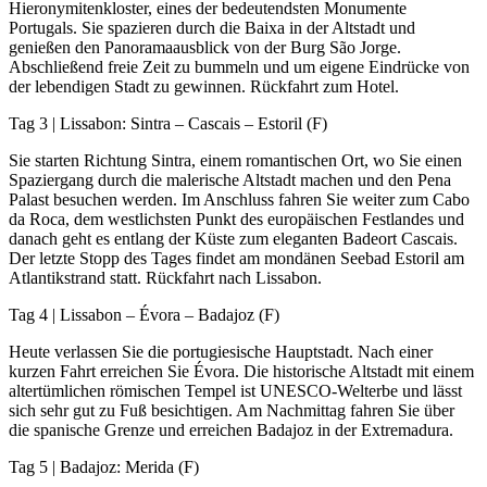
Hieronymitenkloster, eines der bedeutendsten Monumente
Portugals. Sie spazieren durch die Baixa in der Altstadt und
genießen den Panoramaausblick von der Burg São Jorge.
Abschließend freie Zeit zu bummeln und um eigene Eindrücke von
der lebendigen Stadt zu gewinnen. Rückfahrt zum Hotel.
Tag 3 | Lissabon: Sintra – Cascais – Estoril (F)
Sie starten Richtung Sintra, einem romantischen Ort, wo Sie einen
Spaziergang durch die malerische Altstadt machen und den Pena
Palast besuchen werden. Im Anschluss fahren Sie weiter zum Cabo
da Roca, dem westlichsten Punkt des europäischen Festlandes und
danach geht es entlang der Küste zum eleganten Badeort Cascais.
Der letzte Stopp des Tages findet am mondänen Seebad Estoril am
Atlantikstrand statt. Rückfahrt nach Lissabon.
Tag 4 | Lissabon – Évora – Badajoz (F)
Heute verlassen Sie die portugiesische Hauptstadt. Nach einer
kurzen Fahrt erreichen Sie Évora. Die historische Altstadt mit einem
altertümlichen römischen Tempel ist UNESCO-Welterbe und lässt
sich sehr gut zu Fuß besichtigen. Am Nachmittag fahren Sie über
die spanische Grenze und erreichen Badajoz in der Extremadura.
Tag 5 | Badajoz: Merida (F)