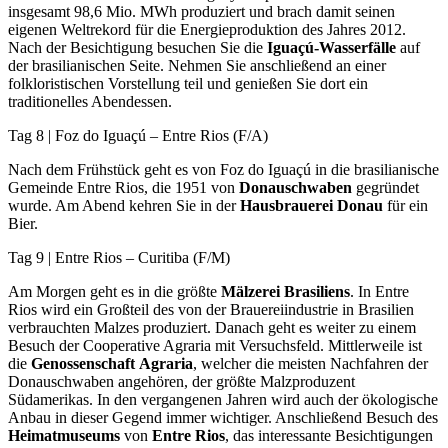
insgesamt 98,6 Mio. MWh produziert und brach damit seinen
eigenen Weltrekord für die Energieproduktion des Jahres 2012.
Nach der Besichtigung besuchen Sie die
Iguaçú-Wasserfälle
auf
der brasilianischen Seite. Nehmen Sie anschließend an einer
folkloristischen Vorstellung teil und genießen Sie dort ein
traditionelles Abendessen.
Tag 8 | Foz do Iguaçú – Entre Rios (F/A)
Nach dem Frühstück geht es von Foz do Iguaçú in die brasilianische
Gemeinde Entre Rios, die 1951 von
Donauschwaben
gegründet
wurde. Am Abend kehren Sie in der
Hausbrauerei Donau
für ein
Bier.
Tag 9 | Entre Rios – Curitiba (F/M)
Am Morgen geht es in die größte
Mälzerei Brasiliens
. In Entre
Rios wird ein Großteil des von der Brauereiindustrie in Brasilien
verbrauchten Malzes produziert. Danach geht es weiter zu einem
Besuch der Cooperative Agraria mit Versuchsfeld. Mittlerweile ist
die
Genossenschaft
Agraria
, welcher die meisten Nachfahren der
Donauschwaben angehören, der größte Malzproduzent
Südamerikas. In den vergangenen Jahren wird auch der ökologische
Anbau in dieser Gegend immer wichtiger. Anschließend Besuch des
Heimatmuseums
von
Entre Rios
, das interessante Besichtigungen