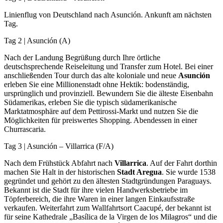
Linienflug von Deutschland nach Asunción. Ankunft am nächsten
Tag.
Tag 2 | Asunción (A)
Nach der Landung Begrüßung durch Ihre örtliche
deutschsprechende Reiseleitung und Transfer zum Hotel. Bei einer
anschließenden Tour durch das alte koloniale und neue
Asunción
erleben Sie eine Millionenstadt ohne Hektik: bodenständig,
ursprünglich und provinziell. Bewundern Sie die älteste Eisenbahn
Südamerikas, erleben Sie die typisch südamerikanische
Marktatmosphäre auf dem Pettirossi-Markt und nutzen Sie die
Möglichkeiten für preiswertes Shopping. Abendessen in einer
Churrascaria.
Tag 3 | Asunción – Villarrica (F/A)
Nach dem Frühstück Abfahrt nach
Villarrica
. Auf der Fahrt dorthin
machen Sie Halt in der historischen
Stadt Aregua
. Sie wurde 1538
gegründet und gehört zu den ältesten Stadtgründungen Paraguays.
Bekannt ist die Stadt für ihre vielen Handwerksbetriebe im
Töpferbereich, die ihre Waren in einer langen Einkaufsstraße
verkaufen. Weiterfahrt zum Wallfahrtsort Caacupé, der bekannt ist
für seine Kathedrale „Basílica de la Virgen de los Milagros“ und die