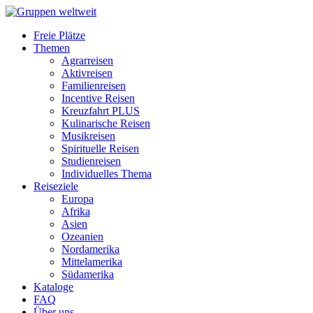
Freie Plätze
Themen
Agrarreisen
Aktivreisen
Familienreisen
Incentive Reisen
Kreuzfahrt PLUS
Kulinarische Reisen
Musikreisen
Spirituelle Reisen
Studienreisen
Individuelles Thema
Reiseziele
Europa
Afrika
Asien
Ozeanien
Nordamerika
Mittelamerika
Südamerika
Kataloge
FAQ
Über uns