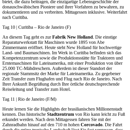
bietet, die dazu beitragen, die einzigartige Lebensgeschichte der
donauschwäbischen Pioniere und ihrer Vorfahren zu bewahren, zu
dokumentieren und zu verbreiten. Mittagessen inklusive. Weiterfahrt
nach Curitiba.
Tag 10 | Curitiba – Rio de Janeiro (F)
An diesem Tag geht es zur
Fabrik New Holland
. Die einstige
Reparaturwerkstatt für Maschinen wurde 1895 von Abe
Zimmermann eröffnet. Heute steht New Holland für hochwertige
Land- und Baumaschinen. Im Werk in Curitiba befinden sich das
Kompetenzzentrum sowie die Produktionsstätte für Traktoren und
Erntemaschinen für Lateinamerika, mit einer Produktion von über
25.000 TC-Mähdreschern. Außerdem ist dieser Standort der
regionale Stammsitz der Marke für Lateinamerika. Zu gegebener
Zeit Transfer zum Flughafen und Flug nach Rio de Janeiro. Nach
Ihrer Ankunft Begrüßung durch Ihre örtliche deutschsprechende
Reiseleitung und Transfer zum Hotel.
Tag 11 | Rio de Janeiro (F/M)
Heute lernen Sie die Highlights der brasilianischen Millionenstadt
kennen. Das historische
Stadtzentrum
von Rio kann leicht zu Fuß
erkundet werden. Nach dem Mittagessen fahren Sie mit der
Zahnradbahn hinauf auf den 710 m hohen
Corcovado
. Die Fahrt
durch die grüne tropische Landschaft lässt Sie fast vergessen, dass