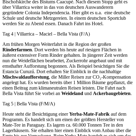
Bischofskirche des Bistums Caacupé. Nach diesem Stopp geht es
über Villarrica weiter in das von deutschen Auswanderern
gegründete Colonia Independencia. Hier gibt es u.a. eine deutsche
Schule und deutsche Metzgereien. In einem deutschen Sportclub
werden Sie zu Abend essen. Danach Fahrt ins Hotel.
Tag 4 | Villarrica – Maciel – Bella Vista (F/A)
Am frühen Morgen Weiterfahrt in die Region der großen
Rinderfarmen
. Dort werden bis heute auf riesigen Flächen in
äußerst extensiver Form Rinder gehalten. In jüngerer Zeit werden
nun die Weideflächen bearbeitet, Zuckerrohr angebaut und mit
ernsthafter Aufforstung begonnen. Als Beispiel besichtigen Sie die
Estancia Curuzú. Dort erhalten Sie Einblick in die nachhaltige
Mischwaldaufforstung
, die Miller Reisen zur CO₂-Kompensation
angelegt hat. Es wurden bereits über 1 Million Bäume gepflanzt, die
einen Beitrag zum klimaneutralen Reisen leisten. Die Fahrt nach
Bella Vista führt Sie vorbei an
Weideland
und
Ackerbaugebieten
.
Tag 5 | Bella Vista (F/M/A)
Heute steht die Besichtigung einer
Yerba-Mate-Fabrik
auf dem
Programm. Es handelt sich um einen der größten Hersteller von
Mate-Tee in Paraguay. Es lagern ca. 60.000 Tonnen Tee in den
Lagerhäusern. Sie erhalten hier einen Einblick vom Anbau über die
Ernte bis zur Verpackung. Beim Yerba-Mate handelt es sich um das