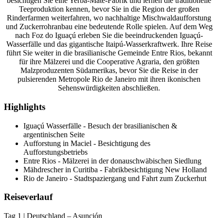
besichtigen Sie eine Yerba-Mate-Fabrik und lernen die traditionelle
Teeproduktion kennen, bevor Sie in die Region der großen
Rinderfarmen weiterfahren, wo nachhaltige Mischwaldaufforstung
und Zuckerrohranbau eine bedeutende Rolle spielen. Auf dem Weg
nach Foz do Iguaçú erleben Sie die beeindruckenden Iguaçú-
Wasserfälle und das gigantische Itaipú-Wasserkraftwerk. Ihre Reise
führt Sie weiter in die brasilianische Gemeinde Entre Rios, bekannt
für ihre Mälzerei und die Cooperative Agraria, den größten
Malzproduzenten Südamerikas, bevor Sie die Reise in der
pulsierenden Metropole Rio de Janeiro mit ihren ikonischen
Sehenswürdigkeiten abschließen.
Highlights
Iguaçú Wasserfälle - Besuch der brasilianischen &
argentinischen Seite
Aufforstung in Maciel - Besichtigung des
Aufforstungsbetriebs
Entre Rios - Mälzerei in der donauschwäbischen Siedlung
Mähdrescher in Curitiba - Fabrikbesichtigung New Holland
Rio de Janeiro - Stadtspaziergang und Fahrt zum Zuckerhut
Reiseverlauf
Tag 1 | Deutschland – Asunción