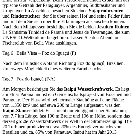
typische Getränk der Paraguayer, Argentinier, Südbrasilianer und
Uruguayer. Im Anschluss besuchen Sie einen
Sojaproduzenten
und
Rinderzüchter
, der Sie über seinen Hof und seine Felder führt
und mit dem Sie sich über Ihre Erfahrungen austauschen können.
Nach dem Mittagessen besichtigen Sie die beiden
Jesuiten Ruinen
La Santísima Trinidad de Paraná und Jesus de Tavarangue, die zum
UNESCO-Weltkulturerbe gehören. Lassen Sie den Abend am
Fischerclub von Bella Vista ausklingen.
Tag 6 | Bella Vista – Foz do Iguaçú (F)
Nach dem Frühstück Abfahrt Richtung Foz do Iguaçú, Brasilien.
Unterwegs Möglichkeit eines weiteren Farmbesuchs.
Tag 7 | Foz do Iguaçú (F/A)
Am Morgen besichtigen Sie das
Itaipú Wasserkraftwerk
. Es liegt
am Fluss Parana und ist ein Gemeinschaftsprojekt von Brasilien und
Paraguay. Der Fluss wird bei normaler Stauhöhe auf eine Fläche
von 1.350 km² und auf etwa 200 m Länge aufgestaut, was den
Itaipú-Stausee
bildet. Es ist nicht nur ein gigantischer Staudamm,
von 7,7 km Länge, fast 100 m Breite und 196 m Höhe, sondern das
derzeit größte Wasserkraftwerk der Welt in der Stromerzeugung. Die
20 Turbinen produzieren etwa 20% des Energieverbrauchs von
Brasilien und ca. 85% von Paraguay. Itaipú hat im Jahr 2013